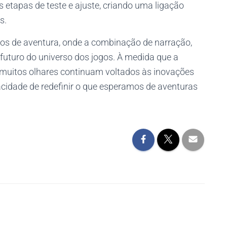
etapas de teste e ajuste, criando uma ligação
s.
gos de aventura, onde a combinação de narração,
 futuro do universo dos jogos. À medida que a
 muitos olhares continuam voltados às inovações
acidade de redefinir o que esperamos de aventuras