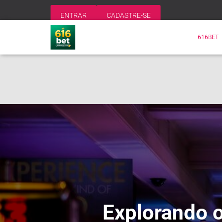
ENTRAR
CADASTRE-SE
616BET
Explorando 