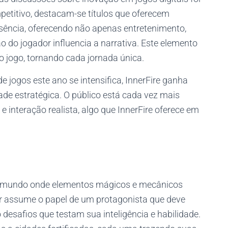
petitivo, destacam-se títulos que oferecem
ssência, oferecendo não apenas entretenimento,
 do jogador influencia a narrativa. Este elemento
o jogo, tornando cada jornada única.
 jogos este ano se intensifica, InnerFire ganha
ade estratégica. O público está cada vez mais
interação realista, algo que InnerFire oferece em
um mundo onde elementos mágicos e mecânicos
or assume o papel de um protagonista que deve
o desafios que testam sua inteligência e habilidade.