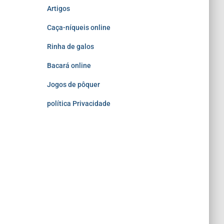
Artigos
Caça-níqueis online
Rinha de galos
Bacará online
Jogos de pôquer
política Privacidade