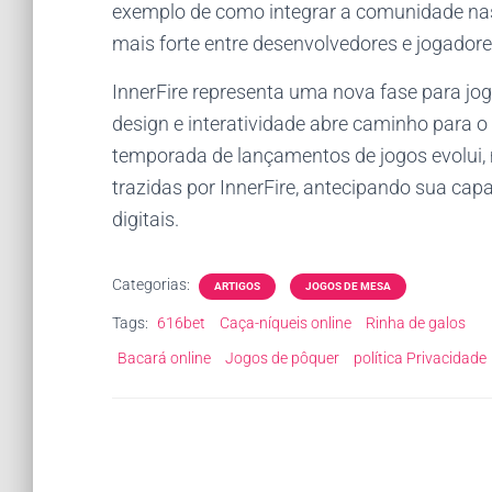
exemplo de como integrar a comunidade nas 
mais forte entre desenvolvedores e jogadore
InnerFire representa uma nova fase para jo
design e interatividade abre caminho para o
temporada de lançamentos de jogos evolui,
trazidas por InnerFire, antecipando sua cap
digitais.
Categorias:
ARTIGOS
JOGOS DE MESA
Tags:
616bet
Caça-níqueis online
Rinha de galos
Bacará online
Jogos de pôquer
política Privacidade