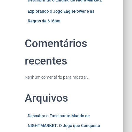
Descobrindo o Enigma de NightMarket2
Explorando o Jogo EaglePower e as
Regras de 616bet
Comentários
recentes
Nenhum comentário para mostrar.
Arquivos
Descubra o Fascinante Mundo de
NIGHTMARKET: O Jogo que Conquista