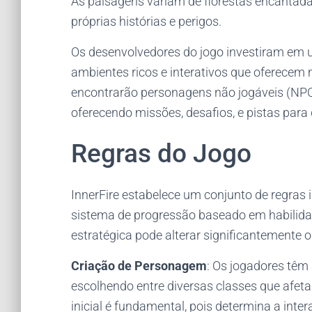
As paisagens variam de florestas encantada
próprias histórias e perigos.
Os desenvolvedores do jogo investiram em 
ambientes ricos e interativos que oferecem 
encontrarão personagens não jogáveis (NPC
oferecendo missões, desafios, e pistas para
Regras do Jogo
InnerFire estabelece um conjunto de regras 
sistema de progressão baseado em habilida
estratégica pode alterar significantemente 
Criação de Personagem
: Os jogadores têm 
escolhendo entre diversas classes que afeta
inicial é fundamental, pois determina a int