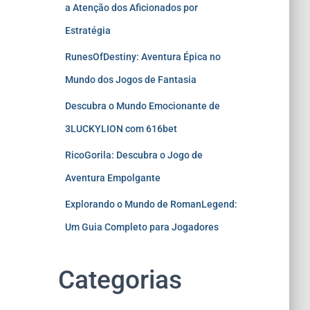
a Atenção dos Aficionados por
Estratégia
RunesOfDestiny: Aventura Épica no
Mundo dos Jogos de Fantasia
Descubra o Mundo Emocionante de
3LUCKYLION com 616bet
RicoGorila: Descubra o Jogo de
Aventura Empolgante
Explorando o Mundo de RomanLegend:
Um Guia Completo para Jogadores
Categorias