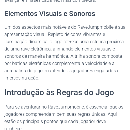
avançar em fases cada vez mais complexas.
Elementos Visuais e Sonoros
Um dos aspectos mais notáveis do RaveJumpmobile é sua
apresentação visual. Repleto de cores vibrantes e
iluminação dinâmica, o jogo oferece uma estética próxima
de uma rave eletrônica, alinhando elementos visuais e
sonoros de maneira harmônica. A trilha sonora composta
por batidas eletrônicas complementa a velocidade e a
adrenalina do jogo, mantendo os jogadores engajados e
imersos na ação.
Introdução às Regras do Jogo
Para se aventurar no RaveJumpmobile, é essencial que os
jogadores compreendam bem suas regras únicas. Aqui
estão os principais pontos que cada jogador deve
conhecer: