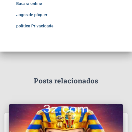
Bacará online
Jogos de pôquer
política Privacidade
Posts relacionados