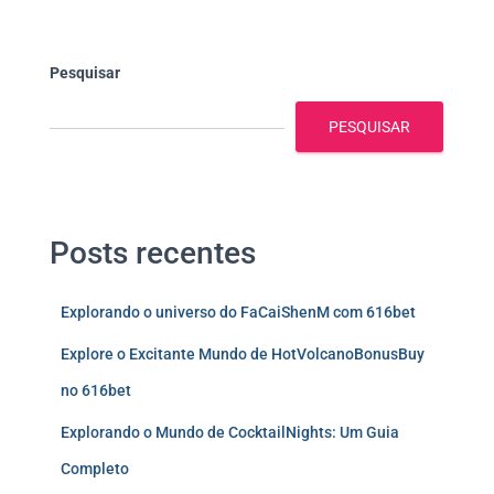
Pesquisar
PESQUISAR
Posts recentes
Explorando o universo do FaCaiShenM com 616bet
Explore o Excitante Mundo de HotVolcanoBonusBuy
no 616bet
Explorando o Mundo de CocktailNights: Um Guia
Completo