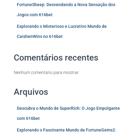
FortuneSheep: Desvendando a Nova Sensação dos
Jogos com 616bet
Explorando o Misterioso e Lucrativo Mundo de
CaishenWins no 616bet
Comentários recentes
Nenhum comentário para mostrar.
Arquivos
Descubra o Mundo de SuperRich: O Jogo Empolgante
com 616bet
Explorando o Fascinante Mundo de FortuneGems2: