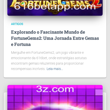
ARTIGOS
Explorando o Fascinante Mundo de
FortuneGems2: Uma Jornada Entre Gemas
e Fortuna
Mergulhe em FortuneGems2, um jogo vibrante e
emocionante da 616bet, onde estratégias astutas
encontram gemas reluzentes para proporcionar
recompensas incríveis.
Leia mais…